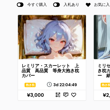
今すぐ購入
入札あり
お気に入
レミリア・スカーレット 上
ミリ
品質 高品質 等身大抱き枕
き枕
カバー
ー 
3d
22
:
04
:
49
抱き枕
抱き
¥3,000
¥2