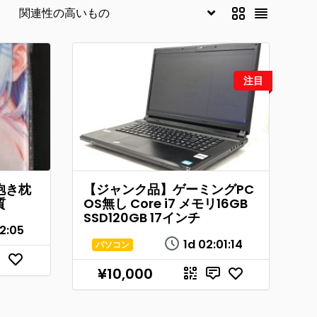
注目
抱き枕
【ジャンク品】ゲーミングPC
質
OS無し Core i7 メモリ16GB
SSD120GB 17インチ
2
:
05
1d
02
:
01
:
14
パソコン
¥10,000