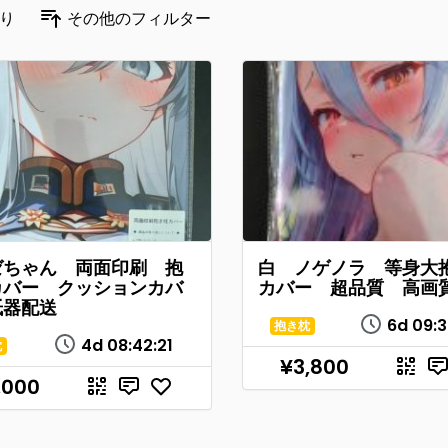
り
その他のフィルター
ゼちゃん 両面印刷 抱
白 ノゲノラ 等身大
カバー クッションカバ
カバー 超品質 高画
紙器配送
6d
09
:
3
抱き枕
4d
08
:
42
:
21
枕
¥3,800
,000